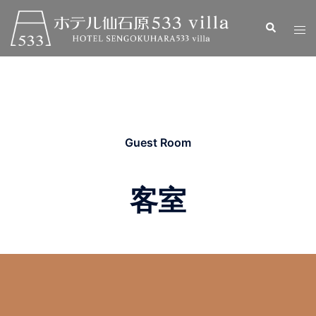
コ
ン
検
ト
索
テ
グ
ン
ル
ツ
メ
へ
ニ
ス
ュ
キ
ー
Guest Room
ッ
プ
客室